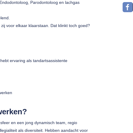
e Endodontoloog, Parodontoloog en lachgas
elend.
ij voor elkaar klaarstaan. Dat klinkt toch goed?
 hebt ervaring als tandartsassistente
 werken
t werken?
e sfeer en een jong dynamisch team, regio
egialiteit als diversiteit. Hebben aandacht voor