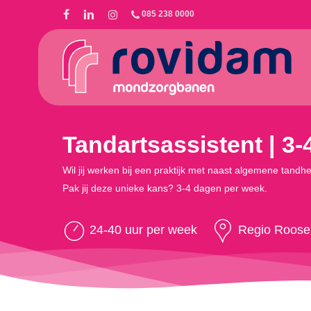
Skip
085 238 0000
to
main
content
Tandartsassistent | 3
Wil jij werken bij een praktijk met naast algemene tandh
Pak jij deze unieke kans? 3-4 dagen per week.
24-40 uur per week
Regio Roose