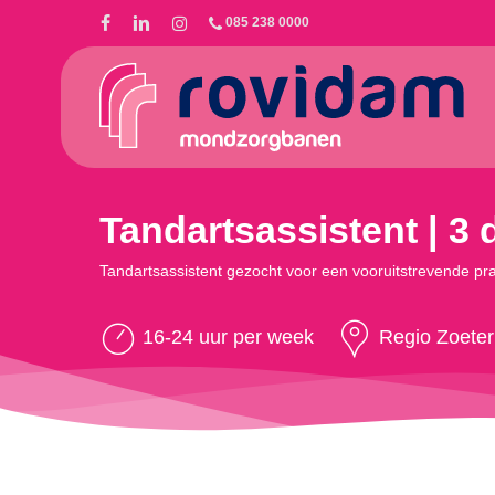
Skip
085 238 0000
to
main
content
Tandartsassistent | 3
Tandartsassistent gezocht voor een vooruitstrevende pr
16-24 uur per week
Regio Zoete