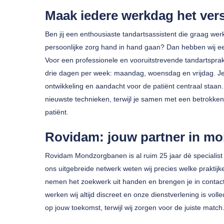
Maak iedere werkdag het vers
Ben jij een enthousiaste tandartsassistent die graag wer
persoonlijke zorg hand in hand gaan? Dan hebben wij ee
Voor een professionele en vooruitstrevende tandartsprakt
drie dagen per week: maandag, woensdag en vrijdag. Je 
ontwikkeling en aandacht voor de patiënt centraal staan.
nieuwste technieken, terwijl je samen met een betrokken
Druk op enter om te zoeken of ESC om te sluiten
patiënt.
Rovidam: jouw partner in mo
Rovidam Mondzorgbanen is al ruim 25 jaar dé specialist
ons uitgebreide netwerk weten wij precies welke praktijk
nemen het zoekwerk uit handen en brengen je in contact 
werken wij altijd discreet en onze dienstverlening is volle
op jouw toekomst, terwijl wij zorgen voor de juiste match