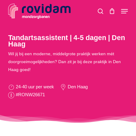
Skip
Menu
to
search
main
content
Tandartsassistent | 4-5 dagen | Den
Haag
Wil jij bij een moderne, middelgrote praktijk werken mét
doorgroeimogelijkheden? Dan zit je bij deze praktijk in Den
Haag goed!
24-40 uur per week
Den Haag
#RONW26671