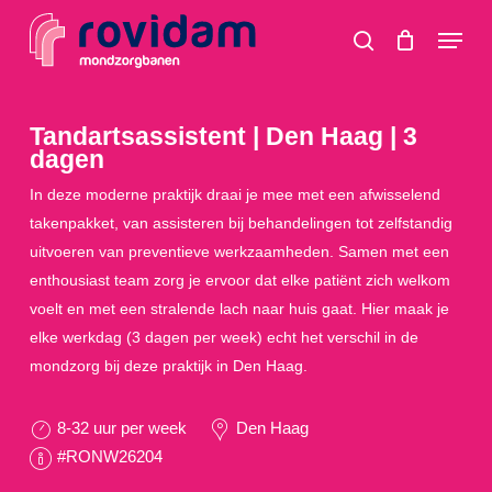
Skip
Menu
to
search
main
content
Tandartsassistent | Den Haag | 3
dagen
In deze moderne praktijk draai je mee met een afwisselend
takenpakket, van assisteren bij behandelingen tot zelfstandig
uitvoeren van preventieve werkzaamheden. Samen met een
enthousiast team zorg je ervoor dat elke patiënt zich welkom
voelt en met een stralende lach naar huis gaat. Hier maak je
elke werkdag (3 dagen per week) echt het verschil in de
mondzorg bij deze praktijk in Den Haag.
8-32 uur per week
Den Haag
#RONW26204