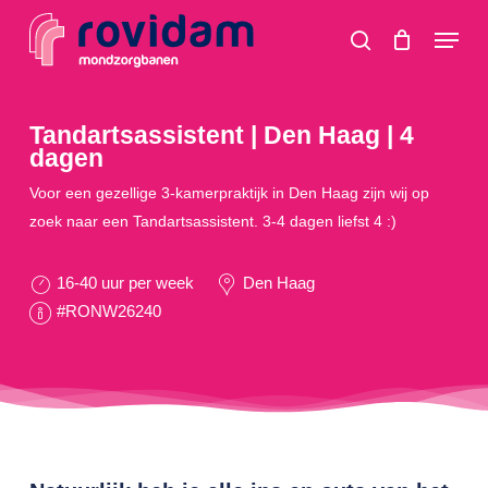
Skip
Menu
to
search
main
content
Tandartsassistent | Den Haag | 4
dagen
Voor een gezellige 3-kamerpraktijk in Den Haag zijn wij op
zoek naar een Tandartsassistent. 3-4 dagen liefst 4 :)
16-40 uur per week
Den Haag
#RONW26240