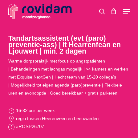
Skip
Menu
to
search
main
content
Tandartsassistent (evt (paro)
preventie-ass) | It Hearrenfean en
Ljouwert | min. 2 dagen
Warme dorpspraktijk met focus op angstpatiënten
| Behandelingen met lachgas mogelijk | >4 kamers en werken
met Exquise NextGen | Hecht team van 15-20 collega’s
| Mogelijkheid tot eigen agenda (paro)preventie | Flexibele
uren en avondoptie | Goed bereikbaar + gratis parkeren
16-32 uur per week
regio tussen Heerenveen en Leeuwarden
#ROSP26707