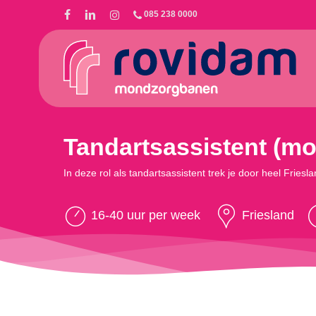
Skip
085 238 0000
to
main
content
Tandartsassistent (mo
In deze rol als tandartsassistent trek je door heel Fri
16-40 uur per week
Friesland