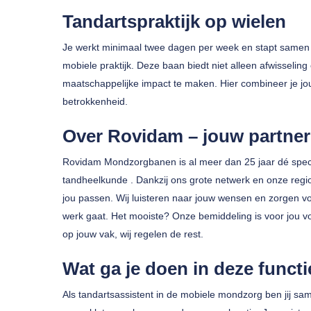
Tandartspraktijk op wielen
Je werkt minimaal twee dagen per week en stapt samen m
mobiele praktijk. Deze baan biedt niet alleen afwisselin
maatschappelijke impact te maken. Hier combineer je 
betrokkenheid.
Over Rovidam – jouw partne
Druk op enter om te zoeken of ESC om te sluiten
Rovidam Mondzorgbanen is al meer dan 25 jaar dé speci
tandheelkunde . Dankzij ons grote netwerk en onze region
jou passen. Wij luisteren naar jouw wensen en zorgen vo
werk gaat. Het mooiste? Onze bemiddeling is voor jou volle
op jouw vak, wij regelen de rest.
Wat ga je doen in deze funct
Als tandartsassistent in de mobiele mondzorg ben jij sa