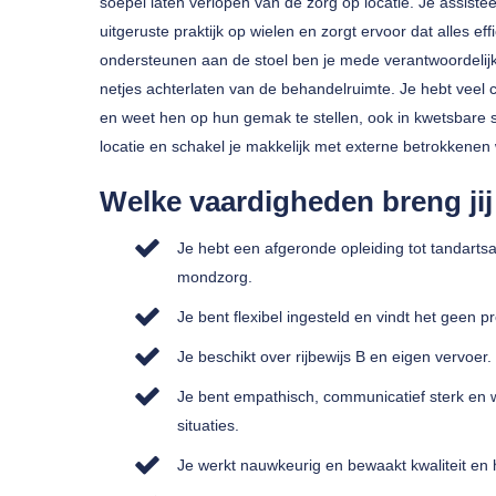
soepel laten verlopen van de zorg op locatie. Je assiste
uitgeruste praktijk op wielen en zorgt ervoor dat alles ef
ondersteunen aan de stoel ben je mede verantwoordelijk
netjes achterlaten van de behandelruimte. Je hebt veel 
en weet hen op hun gemak te stellen, ook in kwetsbare s
locatie en schakel je makkelijk met externe betrokkenen
Welke vaardigheden breng ji
Je hebt een afgeronde opleiding tot tandartsa
mondzorg.
Je bent flexibel ingesteld en vindt het geen 
Je beschikt over rijbewijs B en eigen vervoer.
Je bent empathisch, communicatief sterk en 
situaties.
Je werkt nauwkeurig en bewaakt kwaliteit en 