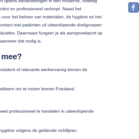
ert tijdens behandelingen in een moderne, volledig
ficiënt en professioneel verloopt. Naast het
 voor het beheer van materialen, de hygiëne en het
contact met patiënten uit uiteenlopende doelgroepen
ituaties. Daarnaast fungeer je als aanspreekpunt op
 wanneer dat nodig is.
j mee?
ssistent of relevante werkervaring binnen de
probleem om te reizen binnen Friesland.
weet professioneel te handelen in uiteenlopende
hygiëne volgens de geldende richtlijnen.