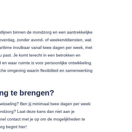
htlijnen binnen de mondzorg en een aantrekkelijke
d overdag, zonder avond- of weekenddiensten, wat
 parttime invulbaar vanaf twee dagen per week, met
u past. Je komt terecht in een betrokken en
en waar ruimte is voor persoonlijke ontwikkeling.
che omgeving waarin flexibiliteit en samenwerking
ing te brengen?
 afwisseling? Ben jij minimaal twee dagen per week
ondzorg? Laat deze kans dan niet aan je
nel contact met je op om de mogelijkheden te
g begint hier!