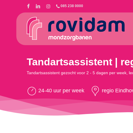
Skip
085 238 0000
to
main
content
Tandartsassistent | r
Tandartsassistent gezocht voor 2 - 5 dagen per week, le
24-40 uur per week
regio Eindho