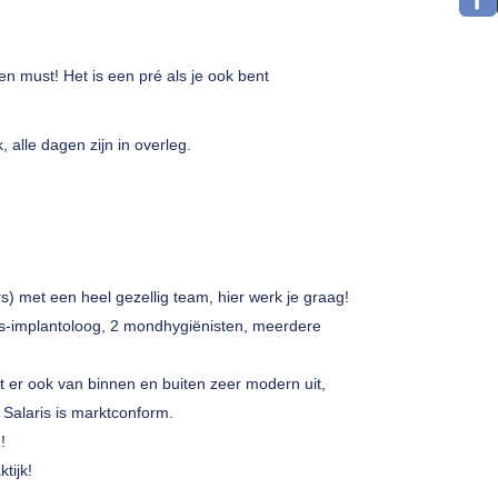
een must! Het is een pré als je ook bent
alle dagen zijn in overleg.
.
s) met een heel gezellig team, hier werk je graag!
rts-implantoloog, 2 mondhygiënisten, meerdere
et er ook van binnen en buiten zeer modern uit,
 Salaris is marktconform.
!!
tijk!