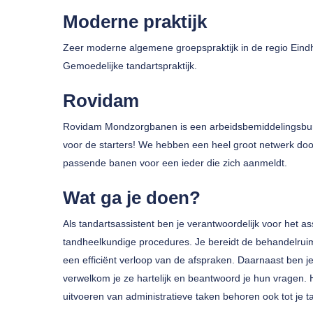
Moderne praktijk
Zeer moderne algemene groepspraktijk in de regio Eindh
Gemoedelijke tandartspraktijk.
Rovidam
Druk op enter om te zoeken of ESC om te sluiten
Rovidam Mondzorgbanen is een arbeidsbemiddelingsbure
voor de starters! We hebben een heel groot netwerk doo
passende banen voor een ieder die zich aanmeldt.
Wat ga je doen?
Als tandartsassistent ben je verantwoordelijk voor het as
tandheelkundige procedures. Je bereidt de behandelruimt
een efficiënt verloop van de afspraken. Daarnaast ben j
verwelkom je ze hartelijk en beantwoord je hun vragen. 
uitvoeren van administratieve taken behoren ook tot je 