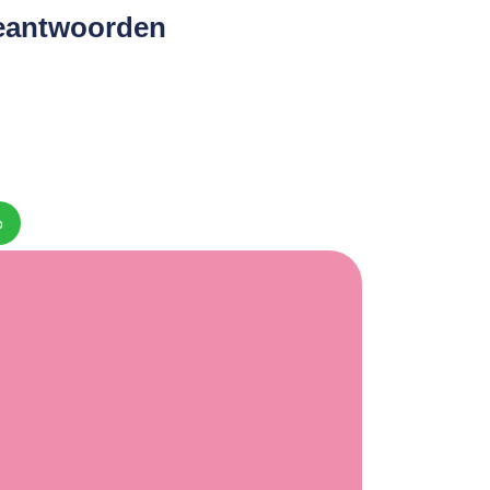
 beantwoorden
p