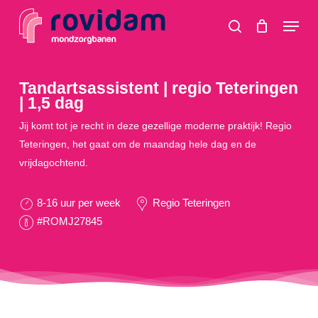
Skip
Menu
to
search
main
content
Tandartsassistent | regio Teteringen
| 1,5 dag
Jij komt tot je recht in deze gezellige moderne praktijk! Regio
Teteringen, het gaat om de maandag hele dag en de
vrijdagochtend.
8-16 uur per week
Regio Teteringen
#ROMJ27845