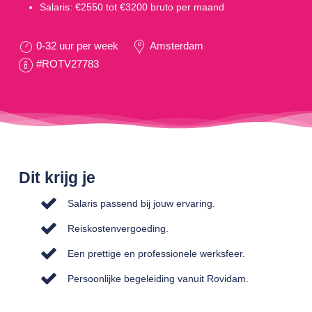
Salaris: €2550 tot €3200 bruto per maand
0-32 uur per week
Amsterdam
#ROTV27783
Dit krijg je
Salaris passend bij jouw ervaring.
Reiskostenvergoeding.
Een prettige en professionele werksfeer.
Persoonlijke begeleiding vanuit Rovidam.