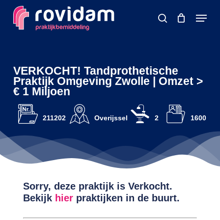
Skip
Menu
to
search
main
content
VERKOCHT! Tandprothetische
Praktijk Omgeving Zwolle | Omzet >
€ 1 Miljoen
211202
Overijssel
2
1600
Sorry, deze praktijk is Verkocht.
Bekijk
hier
praktijken in de buurt.