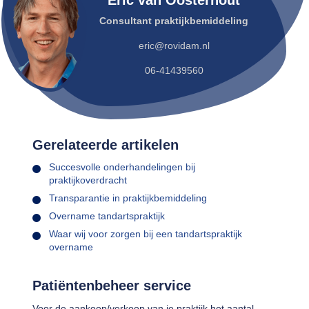
Eric van Oosterhout
Consultant praktijkbemiddeling
eric@rovidam.nl
06-41439560
Gerelateerde artikelen
Succesvolle onderhandelingen bij
praktijkoverdracht
Transparantie in praktijkbemiddeling
Overname tandartspraktijk
Waar wij voor zorgen bij een tandartspraktijk
overname
Patiëntenbeheer service
Voor de aankoop/verkoop van je praktijk het aantal