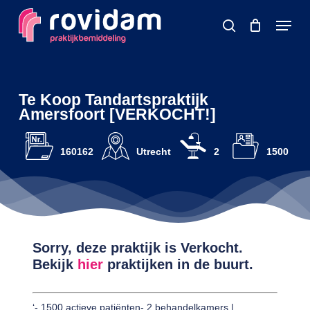
Skip
Menu
to
search
main
content
Te Koop Tandartspraktijk
Amersfoort [VERKOCHT!]
160162
Utrecht
2
1500
Sorry, deze praktijk is Verkocht.
Bekijk
hier
praktijken in de buurt.
‘- 1500 actieve patiënten- 2 behandelkamers |