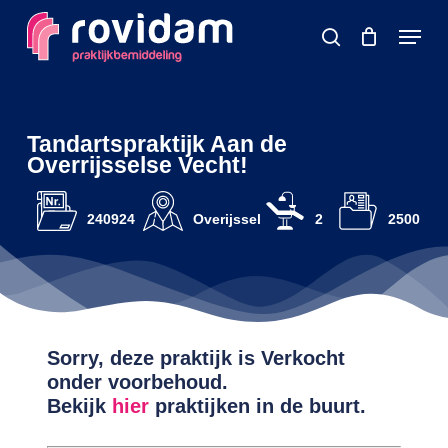
Skip
Menu
to
search
main
content
Tandartspraktijk Aan de
Overrijsselse Vecht!
240924
Overijssel
2
2500
Sorry, deze praktijk is Verkocht
onder voorbehoud.
Bekijk
hier
praktijken in de buurt.