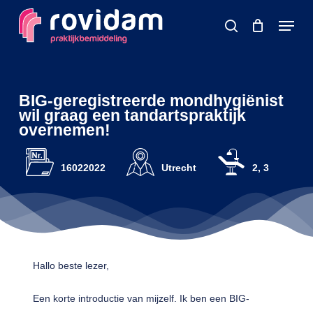
Skip
Menu
to
search
main
content
BIG-geregistreerde mondhygiënist
wil graag een tandartspraktijk
overnemen!
16022022
Utrecht
2, 3
Hallo beste lezer,
Een korte introductie van mijzelf. Ik ben een BIG-