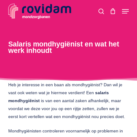
Skip
Menu
to
search
main
content
Salaris mondhygiënist en wat het
werk inhoudt
Heb je interesse in een baan als mondhygiënist? Dan wil je
vast ook weten wat je hiermee verdient! Een
salaris
mondhygiënist
is van een aantal zaken afhankelijk, maar
voordat we deze voor jou op een rijtje zetten, zullen we je
eerst kort vertellen wat een mondhygiënist nou precies doet.
Mondhygiënisten controleren voornamelijk op problemen in